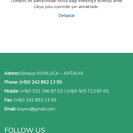
Olimpos ve yamacındaki Musa dağı trekking’e elverişli antik
Likya yolu üzerinde yer almaktadır.
Detaylar
Adress:
Olimpos KUMLUCA – ANTALYA
Phone:
(+9)0 242 892 13 95
Mobile:
(+9)0 532 346 87 03
/
(+9)0 505 713 87 05
Fax:
(+9)0 242 892 14 55
Email:
koyevi@gmail.com
FOLLOW US