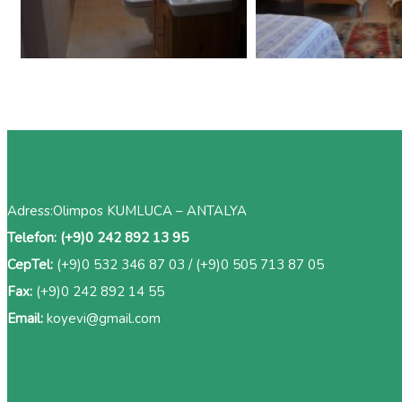
Adress:Olimpos KUMLUCA – ANTALYA
Telefon:
(+9)0 242 892 13 95
CepTel:
(+9)0 532 346 87 03
/
(+9)0 505 713 87 05
Fax:
(+9)0 242 892 14 55
Email:
koyevi@gmail.
com