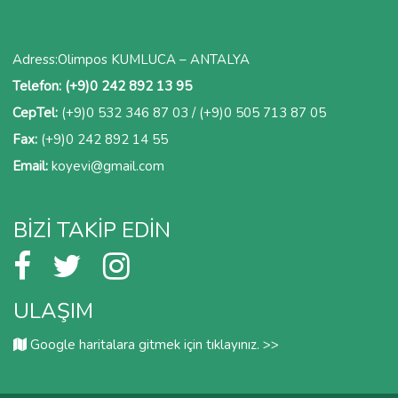
Adress:Olimpos KUMLUCA – ANTALYA
Telefon:
(+9)0 242 892 13 95
CepTel:
(+9)0 532 346 87 03
/
(+9)0 505 713 87 05
Fax:
(+9)0 242 892 14 55
Email:
koyevi@gmail.
com
BIZI TAKIP EDIN
ULAŞIM
Google haritalara gitmek için tıklayınız. >>