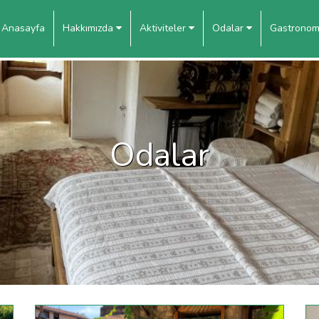
Anasayfa
Hakkımızda
Aktiviteler
Odalar
Gastrono
Odalar