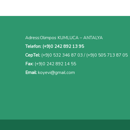
Adress:Olimpos KUMLUCA – ANTALYA
Telefon:
(+9)0 242 892 13 95
CepTel:
(+9)0 532 346 87 03
/
(+9)0 505 713 87 05
Fax:
(+9)0 242 892 14 55
Email:
koyevi@gmail.
com